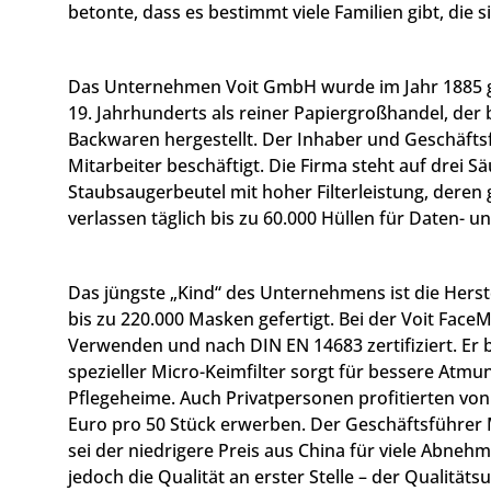
betonte, dass es bestimmt viele Familien gibt, die 
Das Unternehmen Voit GmbH wurde im Jahr 1885 geg
19. Jahrhunderts als reiner Papiergroßhandel, der
Backwaren hergestellt. Der Inhaber und Geschäfts
Mitarbeiter beschäftigt. Die Firma steht auf drei
Staubsaugerbeutel mit hoher Filterleistung, deren
verlassen täglich bis zu 60.000 Hüllen für Daten- u
Das jüngste „Kind“ des Unternehmens ist die Herste
bis zu 220.000 Masken gefertigt. Bei der Voit Face
Verwenden und nach DIN EN 14683 zertifiziert. Er b
spezieller Micro-Keimfilter sorgt für bessere Atm
Pflegeheime. Auch Privatpersonen profitierten von
Euro pro 50 Stück erwerben. Der Geschäftsführer M
sei der niedrigere Preis aus China für viele Abne
jedoch die Qualität an erster Stelle – der Qualität