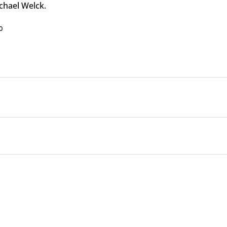
chael Welck.
0