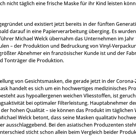
sich nicht täglich eine frische Maske für ihr Kind leisten k
ründet und existiert jetzt bereits in der fünften Generat
 bald darauf in eine Papierverarbeitung überging. Es wurde
führer Michael Welck übernahm das Unternehmen im Jahr 199
 Säulen – der Produktion und Bedruckung von Vinyl-Verpacku
 größter Abnehmer ein französischer Kunde ist und der Fab
nd Tonträger die Produktion.
llung von Gesichtsmasken, die gerade jetzt in der Corona-Z
Mask handelt es sich um ein hochwertiges medizinisches Prod
esteht aus hypoallergenen weichen Vliesstoffen, ist geruchs
ungsaktivität bei optimaler Filterleistung. Hauptabnehmer
 der hohen Qualität – sie können das Produkt im tägliche
ichael Welck betont, dass seine Masken qualitativ hochwert
hmer ausschlaggebend. Bei den asiatischen Produzenten steh
sunterschied sticht schon allein beim Vergleich beider Produ