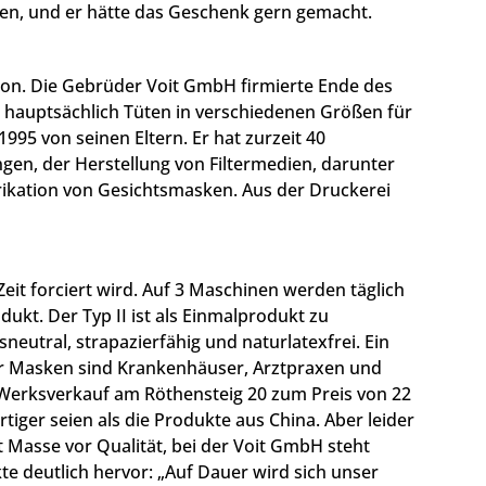
önnen, und er hätte das Geschenk gern gemacht.
ion. Die Gebrüder Voit GmbH firmierte Ende des
n hauptsächlich Tüten in verschiedenen Größen für
5 von seinen Eltern. Er hat zurzeit 40
ngen, der Herstellung von Filtermedien, darunter
rikation von Gesichtsmasken. Aus der Druckerei
eit forciert wird. Auf 3 Maschinen werden täglich
ukt. Der Typ II ist als Einmalprodukt zu
neutral, strapazierfähig und naturlatexfrei. Ein
 der Masken sind Krankenhäuser, Arztpraxen und
n Werksverkauf am Röthensteig 20 zum Preis von 22
iger seien als die Produkte aus China. Aber leider
t Masse vor Qualität, bei der Voit GmbH steht
kte deutlich hervor: „Auf Dauer wird sich unser