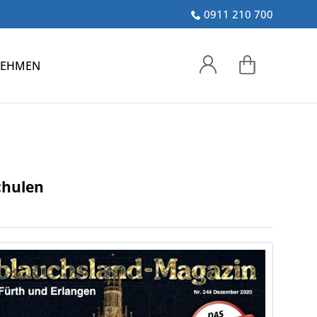
0911 210 700
NEHMEN
chulen